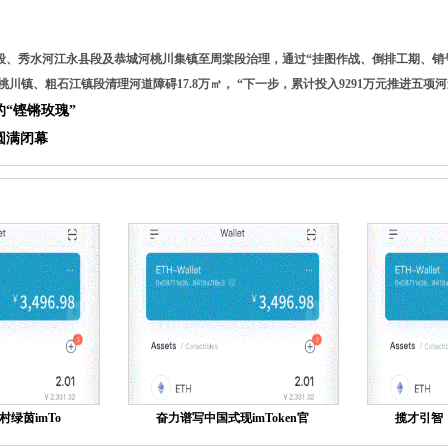
段、秀水河江永县段及恭城河桃川集镇至周棠段治理，通过“挂图作战、倒排工期、销
川镇、粗石江镇段清理河道障碍17.8万㎡， “下一步，累计投入9291万元推进五项
的“铿锵玫瑰”
圆满闭幕
绿茵imTo
奋力谱写中国式现imToken官
揽才引智，