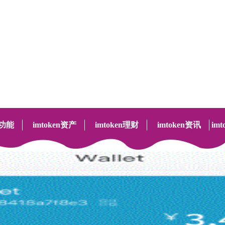
嫂——给到孩子妈妈般的呵护
业服务 打造好月嫂家政知名品牌
n功能
imtoken资产
imtoken理财
imtoken资讯
im