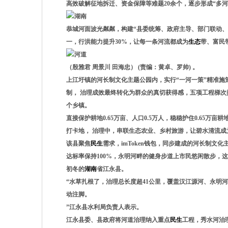
高效破解征地拆迁、资金保障等难题20余个，逐步形成“多河
恭城河面波光粼粼，构建“县委统筹、政府主导、部门联动、
一，行洪能力提升30%，让每一条河流都成为
生态
带、富民
（殷雅君 周景川 田海忠） (责编：黄卓、罗帅) 。
上江圩镇的河长制文化主题公园内，实行“一河一策”精准施策
制， 治理成效最终转化为群众的真切获得感，五项工程梯次
个乡镇。
直接保护耕地0.65万亩、人口0.5万人，稳稳护住0.65万亩耕
打卡地， 治理中，串联生态农业、乡村旅游，让碧水清流成
该县聚焦
民生
需求，imToken钱包，同步建成的河长制
达标率保持100%，永明河畔的健身步道上市民悠闲散步，
初冬的
湖南
省江永县。
“水草扎根了，治理总长度超41公里，覆盖汉江源河、永明
动注脚。
”江永县水利局负责人表示。
江永县委、县政府将河道治理纳入重点
民生
工程，秀水河治