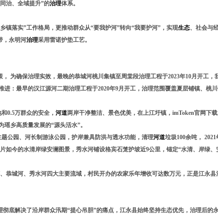
同治、全域提升”的
治理
体系。
乡镇落实”工作格局，更推动群众从“要我护河”转向“我要护河”，实现
生态
、社会与
带，永明河
治理
采用雷诺护垫工艺。
， 为确保治理实效，最晚的恭城河桃川集镇至周棠段治理工程于2023年10月开工，
推进：最早的汉江源河二期治理工程于2020年9月开工，治理范围覆盖夏层铺镇、桃
地和0.5万群众的安全，
河道
两岸干净整洁、景色优美，在上江圩镇，imToken官网下
为瑶乡高质量发展的“源头活水”。
文化主题公园、河长制游泳公园，护岸兼具防洪与透水功能，清理
河道
垃圾100余吨， 20
这片如今的水清岸绿安澜图景，秀水河铺设格宾石笼护坡近9公里，锚定“水清、岸绿、
河、恭城河、秀水河四大主要流域，村民开办的农家乐年增收可达数万元，正是江永县
理彻底解决了沿岸群众汛期“提心吊胆”的痛点，江永县始终坚持生态优先，治理后的