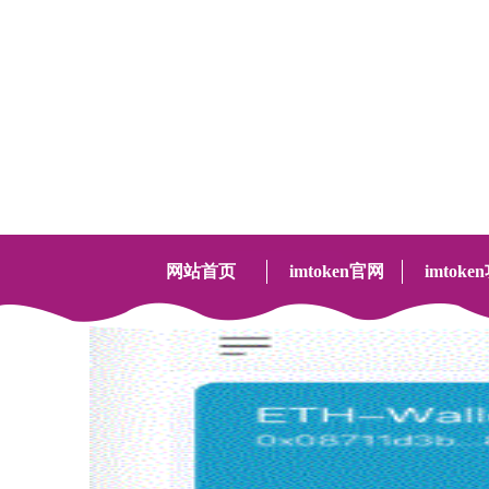
imToken 是一款全球领先的区块链数字资产管理工
具，帮助你安全管理 BTC, ETH, ATOM, EOS, TRX,
CKB, BCH, LTC, KSM, DOT, FIL, XTZ 资产，一键
中国好月
查看以太坊钱包下的 DeFi 和 NFT，流畅使用 BSC,
20余年专
Heco, Polygon 等 EVM 兼容网络，快捷体验 Layer2
转账和非托管 Eth2 质押，更有去中心化币币兑换功
能以及开放的 DApp 浏览器，为千万用户提供可信
网站首页
imtoken官网
imtoke
赖的数字资产管理服务。