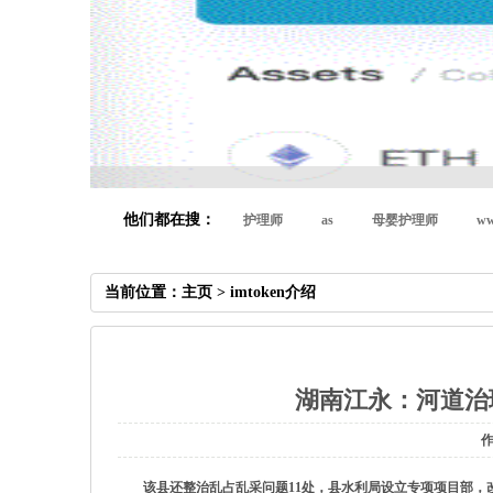
他们都在搜：
护理师
as
母婴护理师
ww
当前位置：
主页
>
imtoken介绍
湖南江永：河道治理
作
该县还整治乱占乱采问题11处，县水利局设立专项项目部，改