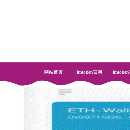
imToken 是一款全球领先的区块链数字资产管理工
具，帮助你安全管理 BTC, ETH, ATOM, EOS, TRX,
CKB, BCH, LTC, KSM, DOT, FIL, XTZ 资产，一键
中国好月
查看以太坊钱包下的 DeFi 和 NFT，流畅使用 BSC,
20余年专
Heco, Polygon 等 EVM 兼容网络，快捷体验 Layer2
转账和非托管 Eth2 质押，更有去中心化币币兑换功
能以及开放的 DApp 浏览器，为千万用户提供可信
网站首页
imtoken官网
imtoke
赖的数字资产管理服务。