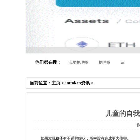
他们都在搜：
母婴护理师
护理师
as
当前位置：
主页
>
imtoken资讯
>
儿童的自我
作
如果发现
孩子
有不适的症状，所幸没有造成更大伤害。