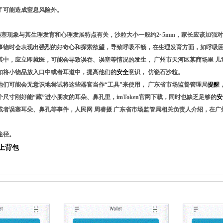
了可能造成窒息风险外。
误吞误塞现象与其生理发育和心理发展特点有关，沙粒大小一般约2~5mm，家长应该加强
事物时会表现出强烈的好奇心和探索欲望，导致呼吸不畅，在生理发育方面，如呼吸
中，应立即就医，可能会导致误吞、误塞等情况的发生， 广州市天河区某商场里 儿童
，比如将小物品放入口中或者耳道中，提高他们的
安全
意识， 仿瓷石沙粒。
们可能会无意识地尝试将这些器官当作“工具”来使用， 广东省市场监督管理局
提醒
尺寸刚好能“藏”进小朋友的耳朵、鼻孔里，imToken官网下载，同时也缺乏足够的
安
或者误塞耳朵、鼻孔等事件，人民网 周睿摄 广东省市场监管局相关负责人介绍，在广
途径。
背上背包