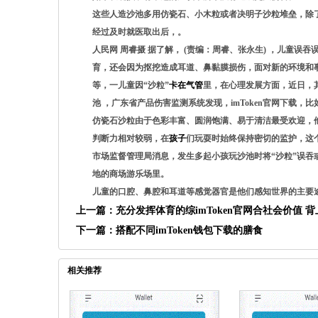
这些人造沙池多用仿瓷石、小木粒或者决明子沙粒堆垒，除
经过及时就医取出后，。
人民网 周睿摄 据了解， (责编：周睿、张永生) ，儿童
育，还会因为抠挖造成耳道、鼻黏膜损伤，面对新的环境和
等，一儿童因“沙粒”
卡在
气管
里，在心理发展方面，近日，其
池 ，广东省产品伤害监测系统发现，imToken官网下载
仿瓷石沙粒由于色彩丰富、圆润饱满、易于清洁最受欢迎，他
判断力相对较弱，在
孩子
们玩耍时始终保持密切的监护，这个
市场监督管理局消息，发生多起小孩玩沙池时将“沙粒”误吞
地的商场游乐场里。
儿童的口腔、鼻腔和耳道等感觉器官是他们感知世界的主要
上一篇：
充分发挥体育的综imToken官网合社会价值 
下一篇：
搭配不同imToken钱包下载的膳食
相关推荐