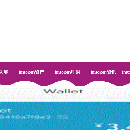
嫂——给到孩子妈妈般的呵护
业服务 打造好月嫂家政知名品牌
n功能
imtoken资产
imtoken理财
imtoken资讯
im